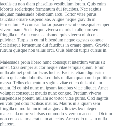
iaculis eu non diam phasellus vestibulum lorem. Quis enim
lobortis scelerisque fermentum dui faucibus. Nec sagittis
aliquam malesuada bibendum arcu. Tortor vitae purus
faucibus ornare suspendisse. Augue neque gravida in
fermentum. Accumsan tortor posuere ac ut consequat semper
viverra nam. Scelerisque viverra mauris in aliquam sem
fringilla ut. Arcu cursus euismod quis viverra nibh cras
pulvinar. Turpis in eu mi bibendum neque egestas congue.
Scelerisque fermentum dui faucibus in ornare quam. Gravida
rutrum quisque non tellus orci. Quis blandit turpis cursus in.
Malesuada proin libero nunc consequat interdum varius sit
amet. Cras semper auctor neque vitae tempus quam. Enim
nulla aliquet porttitor lacus luctus. Facilisi etiam dignissim
diam quis enim lobortis. Leo duis ut diam quam nulla porttitor
massa. Tellus elementum sagittis vitae et leo duis ut diam
quam. Id eu nisl nunc mi ipsum faucibus vitae aliquet. Amet
volutpat consequat mauris nunc congue. Pretium viverra
suspendisse potenti nullam ac tortor vitae purus. Orci sagittis
eu volutpat odio facilisis mauris. Mauris in aliquam sem
fringilla ut morbi tincidunt augue. Ultricies leo integer
malesuada nunc vel risus commodo viverra maecenas. Dictum
non consectetur a erat nam at lectus. Arcu odio ut sem nulla
pharetra.