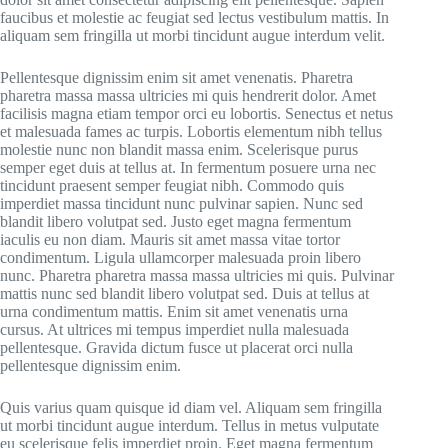
faucibus et molestie ac feugiat sed lectus vestibulum mattis. In
aliquam sem fringilla ut morbi tincidunt augue interdum velit.
Pellentesque dignissim enim sit amet venenatis. Pharetra
pharetra massa massa ultricies mi quis hendrerit dolor. Amet
facilisis magna etiam tempor orci eu lobortis. Senectus et netus
et malesuada fames ac turpis. Lobortis elementum nibh tellus
molestie nunc non blandit massa enim. Scelerisque purus
semper eget duis at tellus at. In fermentum posuere urna nec
tincidunt praesent semper feugiat nibh. Commodo quis
imperdiet massa tincidunt nunc pulvinar sapien. Nunc sed
blandit libero volutpat sed. Justo eget magna fermentum
iaculis eu non diam. Mauris sit amet massa vitae tortor
condimentum. Ligula ullamcorper malesuada proin libero
nunc. Pharetra pharetra massa massa ultricies mi quis. Pulvinar
mattis nunc sed blandit libero volutpat sed. Duis at tellus at
urna condimentum mattis. Enim sit amet venenatis urna
cursus. At ultrices mi tempus imperdiet nulla malesuada
pellentesque. Gravida dictum fusce ut placerat orci nulla
pellentesque dignissim enim.
Quis varius quam quisque id diam vel. Aliquam sem fringilla
ut morbi tincidunt augue interdum. Tellus in metus vulputate
eu scelerisque felis imperdiet proin. Eget magna fermentum