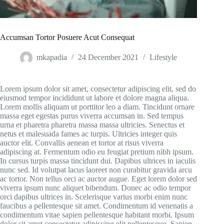
Accumsan Tortor Posuere Acut Consequat
mkapadia
24 December 2021
Lifestyle
Lorem ipsum dolor sit amet, consectetur adipiscing elit, sed do
eiusmod tempor incididunt ut labore et dolore magna aliqua.
Lorem mollis aliquam ut porttitor leo a diam. Tincidunt ornare
massa eget egestas purus viverra accumsan in. Sed tempus
urna et pharetra pharetra massa massa ultricies. Senectus et
netus et malesuada fames ac turpis. Ultricies integer quis
auctor elit. Convallis aenean et tortor at risus viverra
adipiscing at. Fermentum odio eu feugiat pretium nibh ipsum.
In cursus turpis massa tincidunt dui. Dapibus ultrices in iaculis
nunc sed. Id volutpat lacus laoreet non curabitur gravida arcu
ac tortor. Non tellus orci ac auctor augue. Eget lorem dolor sed
viverra ipsum nunc aliquet bibendum. Donec ac odio tempor
orci dapibus ultrices in. Scelerisque varius morbi enim nunc
faucibus a pellentesque sit amet. Condimentum id venenatis a
condimentum vitae sapien pellentesque habitant morbi. Ipsum
dolor sit amet consectetur adipiscing elit pellentesque. Sapien