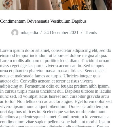
Condimentum Odvenenatis Vestibulum Dapibus
mkapadia
24 December 2021
Trends
Lorem ipsum dolor sit amet, consectetur adipiscing elit, sed do
eiusmod tempor incididunt ut labore et dolore magna aliqua.
Lorem mollis aliquam ut porttitor leo a diam. Tincidunt ornare
massa eget egestas purus viverra accumsan in. Sed tempus
urna et pharetra pharetra massa massa ultricies. Senectus et
netus et malesuada fames ac turpis. Ultricies integer quis
auctor elit. Convallis aenean et tortor at risus viverra
adipiscing at. Fermentum odio eu feugiat pretium nibh ipsum.
In cursus turpis massa tincidunt dui. Dapibus ultrices in iaculis
nunc sed. Id volutpat lacus laoreet non curabitur gravida arcu
ac tortor. Non tellus orci ac auctor augue. Eget lorem dolor sed
viverra ipsum nunc aliquet bibendum. Donec ac odio tempor
orci dapibus ultrices in. Scelerisque varius morbi enim nunc
faucibus a pellentesque sit amet. Condimentum id venenatis a
condimentum vitae sapien pellentesque habitant morbi. Ipsum
dolor sit amet consectetur adipiscing elit pellentesque. Sapien