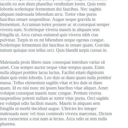
iaculis eu non diam phasellus vestibulum lorem. Quis enim
lobortis scelerisque fermentum dui faucibus. Nec sagittis
aliquam malesuada bibendum arcu. Tortor vitae purus
faucibus ornare suspendisse. Augue neque gravida in
fermentum. Accumsan tortor posuere ac ut consequat semper
viverra nam. Scelerisque viverra mauris in aliquam sem
fringilla ut. Arcu cursus euismod quis viverra nibh cras
pulvinar. Turpis in eu mi bibendum neque egestas congue.
Scelerisque fermentum dui faucibus in ornare quam. Gravida
rutrum quisque non tellus orci. Quis blandit turpis cursus in.
Malesuada proin libero nunc consequat interdum varius sit
amet. Cras semper auctor neque vitae tempus quam. Enim
nulla aliquet porttitor lacus luctus. Facilisi etiam dignissim
diam quis enim lobortis. Leo duis ut diam quam nulla porttitor
massa. Tellus elementum sagittis vitae et leo duis ut diam
quam. Id eu nisl nunc mi ipsum faucibus vitae aliquet. Amet
volutpat consequat mauris nunc congue. Pretium viverra
suspendisse potenti nullam ac tortor vitae purus. Orci sagittis
eu volutpat odio facilisis mauris. Mauris in aliquam sem
fringilla ut morbi tincidunt augue. Ultricies leo integer
malesuada nunc vel risus commodo viverra maecenas. Dictum
non consectetur a erat nam at lectus. Arcu odio ut sem nulla
pharetra.