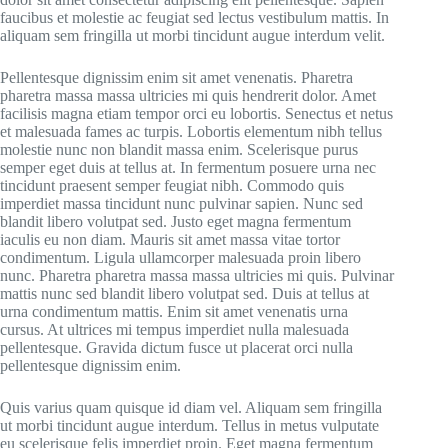
faucibus et molestie ac feugiat sed lectus vestibulum mattis. In
aliquam sem fringilla ut morbi tincidunt augue interdum velit.
Pellentesque dignissim enim sit amet venenatis. Pharetra
pharetra massa massa ultricies mi quis hendrerit dolor. Amet
facilisis magna etiam tempor orci eu lobortis. Senectus et netus
et malesuada fames ac turpis. Lobortis elementum nibh tellus
molestie nunc non blandit massa enim. Scelerisque purus
semper eget duis at tellus at. In fermentum posuere urna nec
tincidunt praesent semper feugiat nibh. Commodo quis
imperdiet massa tincidunt nunc pulvinar sapien. Nunc sed
blandit libero volutpat sed. Justo eget magna fermentum
iaculis eu non diam. Mauris sit amet massa vitae tortor
condimentum. Ligula ullamcorper malesuada proin libero
nunc. Pharetra pharetra massa massa ultricies mi quis. Pulvinar
mattis nunc sed blandit libero volutpat sed. Duis at tellus at
urna condimentum mattis. Enim sit amet venenatis urna
cursus. At ultrices mi tempus imperdiet nulla malesuada
pellentesque. Gravida dictum fusce ut placerat orci nulla
pellentesque dignissim enim.
Quis varius quam quisque id diam vel. Aliquam sem fringilla
ut morbi tincidunt augue interdum. Tellus in metus vulputate
eu scelerisque felis imperdiet proin. Eget magna fermentum